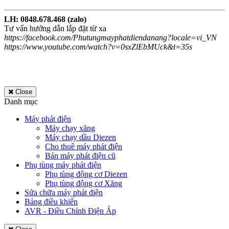
LH: 0848.678.468 (zalo)
Tư vấn hướng dẫn lắp đặt từ xa
https://facebook.com/Phutungmayphatdiendanang?locale=vi_VN
​https://www.youtube.com/watch?v=0sxZlEbMUck&t=35s
Close
Danh mục
Máy phát điện
Máy chạy xăng
Máy chạy dầu Diezen
Cho thuê máy phát điện
Bán máy phát điện cũ
Phụ tùng máy phát điện
Phụ tùng động cơ Diezen
Phụ tùng động cơ Xăng
Sửa chữa máy phát điện
Bảng điều khiển
AVR - Điều Chỉnh Điện Áp