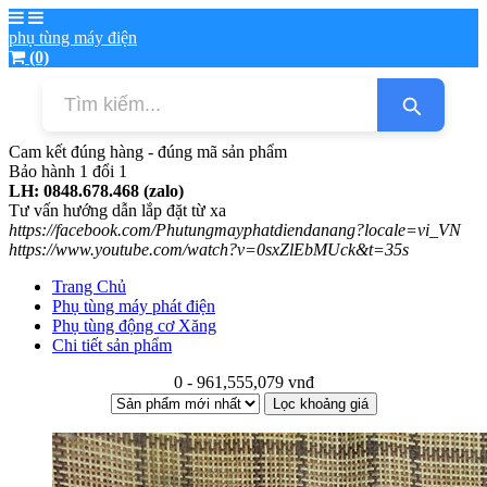
phụ tùng máy điện
(0)
Cam kết đúng hàng - đúng mã sản phẩm
Bảo hành 1 đổi 1
LH: 0848.678.468 (zalo)
Tư vấn hướng dẫn lắp đặt từ xa
https://facebook.com/Phutungmayphatdiendanang?locale=vi_VN
​https://www.youtube.com/watch?v=0sxZlEbMUck&t=35s
Trang Chủ
Phụ tùng máy phát điện
Phụ tùng động cơ Xăng
Chi tiết sản phẩm
0 - 961,555,079 vnđ
Lọc khoảng giá