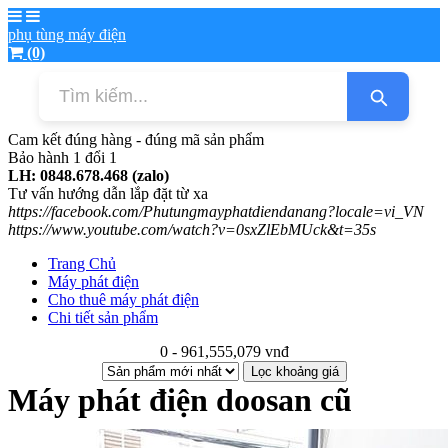
phụ tùng máy điện
(0)
Cam kết đúng hàng - đúng mã sản phẩm
Bảo hành 1 đổi 1
LH: 0848.678.468 (zalo)
Tư vấn hướng dẫn lắp đặt từ xa
https://facebook.com/Phutungmayphatdiendanang?locale=vi_VN
​https://www.youtube.com/watch?v=0sxZlEbMUck&t=35s
Trang Chủ
Máy phát điện
Cho thuê máy phát điện
Chi tiết sản phẩm
0 - 961,555,079 vnđ
Lọc khoảng giá
Máy phát điện doosan cũ