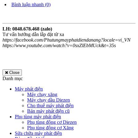
Bình luận nhanh (0)
LH: 0848.678.468 (zalo)
Tư vấn hướng dẫn lắp đặt từ xa
https://facebook.com/Phutungmayphatdiendanang?locale=vi_VN
​https://www.youtube.com/watch?v=0sxZlEbMUck&t=35s
Close
Danh mục
Máy phát điện
Máy chạy xăng
Máy chạy dầu Diezen
Cho thuê máy phát điện
Bán máy phát điện cũ
Phụ tùng máy phát điện
Phụ tùng động cơ Diezen
Phụ tùng động cơ Xăng
Sửa chữa máy phát điện